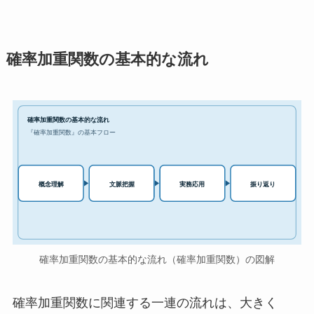
確率加重関数の基本的な流れ
確率加重関数の基本的な流れ
『確率加重関数』の基本フロー
実務応用
概念理解
文脈把握
振り返り
確率加重関数の基本的な流れ（確率加重関数）の図解
確率加重関数に関連する一連の流れは、大きく