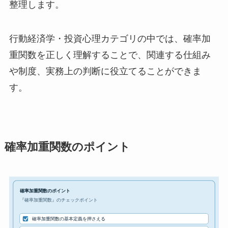
整理します。
行動経済学・投資心理カテゴリの中では、確率加
重関数を正しく理解することで、関連する仕組み
や制度、実務上の判断に役立てることができま
す。
確率加重関数のポイント
確率加重関数のポイント
『確率加重関数』のチェックポイント
確率加重関数の基本定義を押さえる