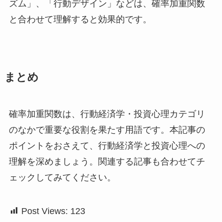
ズム」、「行動デザイン」などは、確率加重関数
と合わせて理解すると効果的です。
まとめ
確率加重関数は、行動経済学・投資心理カテゴリ
のなかで重要な役割を果たす用語です。本記事の
ポイントをおさえて、行動経済学と投資心理への
理解を深めましょう。関連する記事も合わせてチ
ェックしてみてください。
Post Views:
123