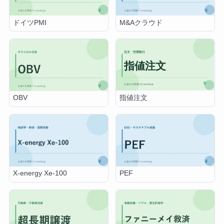
ドイツPMI
M&Aクラウド
指値注文
OBV
X-energy Xe-100
PEF