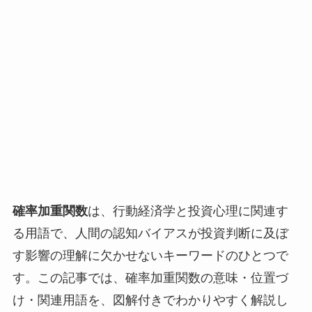
確率加重関数
は、行動経済学と投資心理に関連す
る用語で、人間の認知バイアスが投資判断に及ぼ
す影響の理解に欠かせないキーワードのひとつで
す。この記事では、確率加重関数の意味・位置づ
け・関連用語を、図解付きでわかりやすく解説し