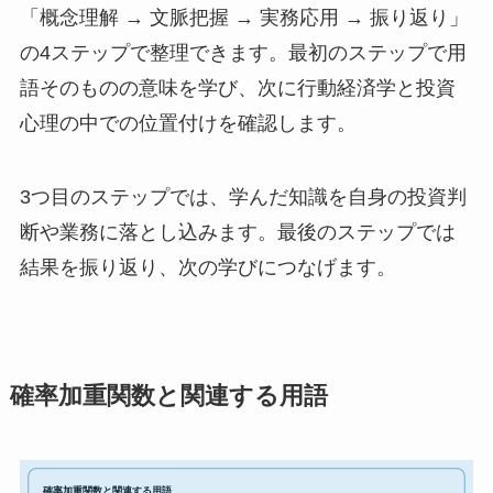
「概念理解 → 文脈把握 → 実務応用 → 振り返り」
の4ステップで整理できます。最初のステップで用
語そのものの意味を学び、次に行動経済学と投資
心理の中での位置付けを確認します。
3つ目のステップでは、学んだ知識を自身の投資判
断や業務に落とし込みます。最後のステップでは
結果を振り返り、次の学びにつなげます。
確率加重関数と関連する用語
確率加重関数と関連する用語