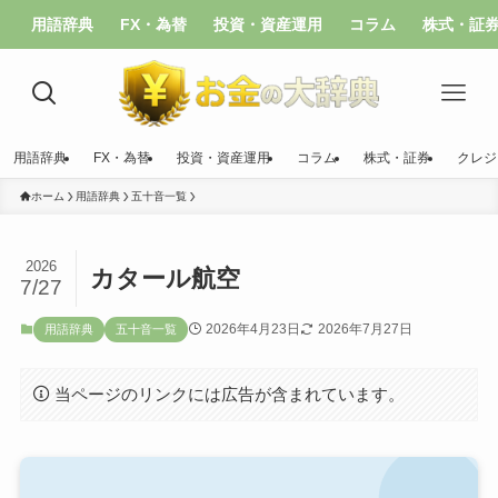
用語辞典
FX・為替
投資・資産運用
コラム
株式・証
用語辞典
FX・為替
投資・資産運用
コラム
株式・証券
クレジ
ホーム
用語辞典
五十音一覧
2026
カタール航空
7/27
2026年4月23日
2026年7月27日
用語辞典
五十音一覧
当ページのリンクには広告が含まれています。