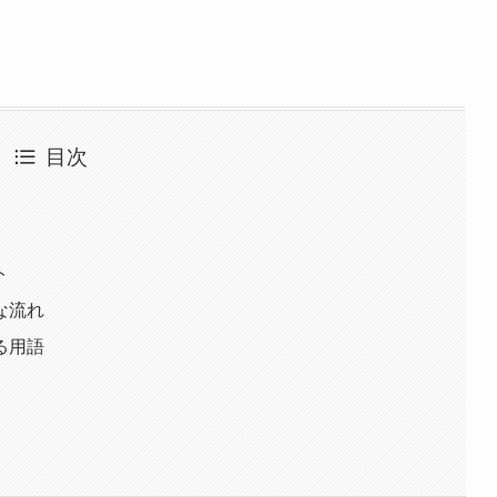
目次
ト
な流れ
る用語