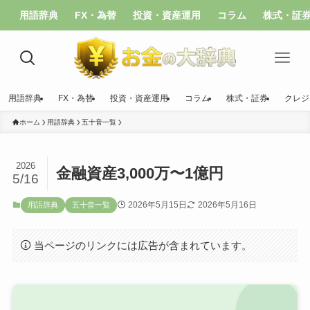
用語辞典
FX・為替
投資・資産運用
コラム
株式・証
用語辞典
FX・為替
投資・資産運用
コラム
株式・証券
クレジ
ホーム
用語辞典
五十音一覧
2026
金融資産3,000万〜1億円
5/16
2026年5月15日
2026年5月16日
用語辞典
五十音一覧
当ページのリンクには広告が含まれています。