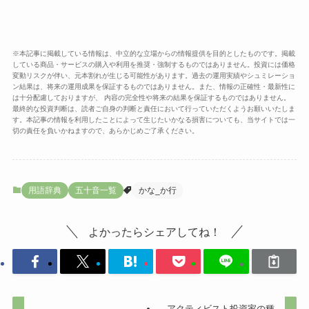
※本記事に掲載している情報は、中立的な立場からの情報提供を目的としたものです。掲載
している商品・サービスの購入や利用を推奨・強制するものではありません。投資には価格
変動リスクが伴い、元本割れが生じる可能性があります。過去の運用実績やシュミレーショ
ン結果は、将来の運用成果を保証するものではありません。また、情報の正確性・最新性に
は十分配慮しておりますが、 内容の完全性や将来の結果を保証するものではありません。
最終的な投資判断は、読者ご自身の判断と責任において行っていただくようお願いいたしま
す。本記事の情報を利用したことによって生じたいかなる損害についても、当サイトでは一
切の責任を負いかねますので、あらかじめご了承ください。
用語辞典
五十音一覧
かな_か行
よかったらシェアしてね！
アクティビスト投資家の種