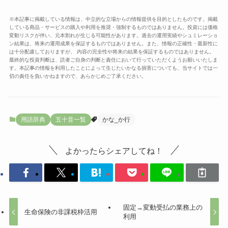
※本記事に掲載している情報は、中立的な立場からの情報提供を目的としたものです。掲載
している商品・サービスの購入や利用を推奨・強制するものではありません。投資には価格
変動リスクが伴い、元本割れが生じる可能性があります。過去の運用実績やシュミレーショ
ン結果は、将来の運用成果を保証するものではありません。また、情報の正確性・最新性に
は十分配慮しておりますが、 内容の完全性や将来の結果を保証するものではありません。
最終的な投資判断は、読者ご自身の判断と責任において行っていただくようお願いいたしま
す。本記事の情報を利用したことによって生じたいかなる損害についても、当サイトでは一
切の責任を負いかねますので、あらかじめご了承ください。
用語辞典
五十音一覧
かな_か行
よかったらシェアしてね！
固定→変動受払の業務上の
生命保険の非課税枠活用
利用