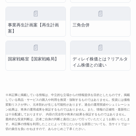
📄
📄
事業再生計画案【再生計画
三角合併
案】
📄
📄
国家戦略室【国家戦略局】
ディレイ株価とは？リアルタ
イム株価との違い
※本記事に掲載している情報は、中立的な立場からの情報提供を目的としたものです。掲載
している商品・サービスの購入や利用を推奨・強制するものではありません。投資には価格
変動リスクが伴い、元本割れが生じる可能性があります。過去の運用実績やシュミレーショ
ン結果は、将来の運用成果を保証するものではありません。また、情報の正確性・最新性に
は十分配慮しておりますが、 内容の完全性や将来の結果を保証するものではありません。
最終的な投資判断は、読者ご自身の判断と責任において行っていただくようお願いいたしま
す。本記事の情報を利用したことによって生じたいかなる損害についても、当サイトでは一
切の責任を負いかねますので、あらかじめご了承ください。