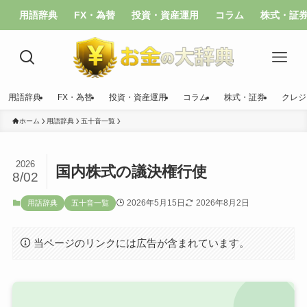
用語辞典
FX・為替
投資・資産運用
コラム
株式・証
用語辞典
FX・為替
投資・資産運用
コラム
株式・証券
クレジ
ホーム
用語辞典
五十音一覧
2026
国内株式の議決権行使
8/02
2026年5月15日
2026年8月2日
用語辞典
五十音一覧
当ページのリンクには広告が含まれています。