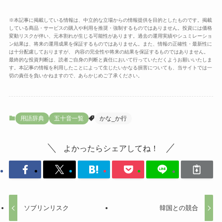
※本記事に掲載している情報は、中立的な立場からの情報提供を目的としたものです。掲載
している商品・サービスの購入や利用を推奨・強制するものではありません。投資には価格
変動リスクが伴い、元本割れが生じる可能性があります。過去の運用実績やシュミレーショ
ン結果は、将来の運用成果を保証するものではありません。また、情報の正確性・最新性に
は十分配慮しておりますが、 内容の完全性や将来の結果を保証するものではありません。
最終的な投資判断は、読者ご自身の判断と責任において行っていただくようお願いいたしま
す。本記事の情報を利用したことによって生じたいかなる損害についても、当サイトでは一
切の責任を負いかねますので、あらかじめご了承ください。
用語辞典
五十音一覧
かな_か行
よかったらシェアしてね！
ソブリンリスク
韓国との競合