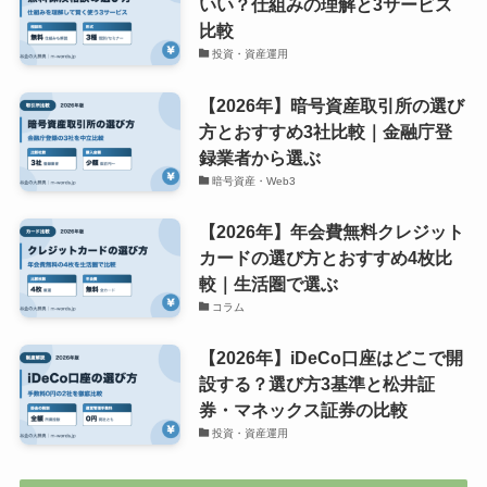
いい？仕組みの理解と3サービス
比較
投資・資産運用
【2026年】暗号資産取引所の選び
方とおすすめ3社比較｜金融庁登
録業者から選ぶ
暗号資産・Web3
【2026年】年会費無料クレジット
カードの選び方とおすすめ4枚比
較｜生活圏で選ぶ
コラム
【2026年】iDeCo口座はどこで開
設する？選び方3基準と松井証
券・マネックス証券の比較
投資・資産運用