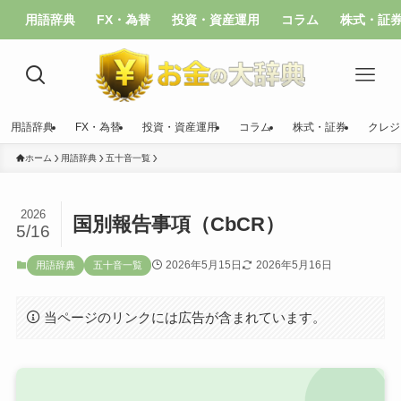
用語辞典
FX・為替
投資・資産運用
コラム
株式・証
用語辞典
FX・為替
投資・資産運用
コラム
株式・証券
クレジ
ホーム
用語辞典
五十音一覧
2026
国別報告事項（CbCR）
5/16
2026年5月15日
2026年5月16日
用語辞典
五十音一覧
当ページのリンクには広告が含まれています。