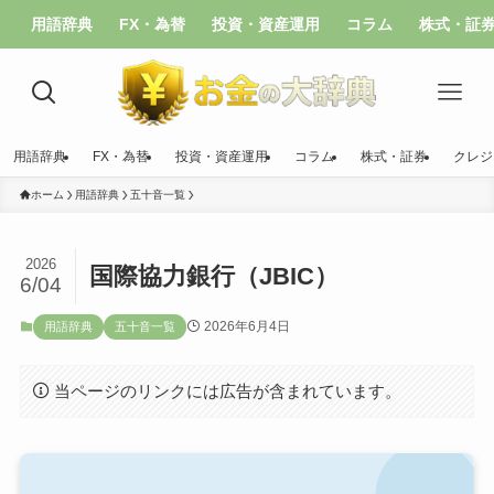
用語辞典
FX・為替
投資・資産運用
コラム
株式・証
用語辞典
FX・為替
投資・資産運用
コラム
株式・証券
クレジ
ホーム
用語辞典
五十音一覧
2026
国際協力銀行（JBIC）
6/04
2026年6月4日
用語辞典
五十音一覧
当ページのリンクには広告が含まれています。