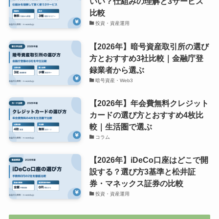
いい？仕組みの理解と3サービス
比較
投資・資産運用
【2026年】暗号資産取引所の選び
方とおすすめ3社比較｜金融庁登
録業者から選ぶ
暗号資産・Web3
【2026年】年会費無料クレジット
カードの選び方とおすすめ4枚比
較｜生活圏で選ぶ
コラム
【2026年】iDeCo口座はどこで開
設する？選び方3基準と松井証
券・マネックス証券の比較
投資・資産運用