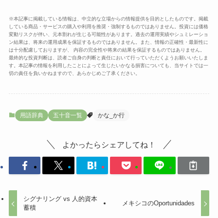
※本記事に掲載している情報は、中立的な立場からの情報提供を目的としたものです。掲載
している商品・サービスの購入や利用を推奨・強制するものではありません。投資には価格
変動リスクが伴い、元本割れが生じる可能性があります。過去の運用実績やシュミレーショ
ン結果は、将来の運用成果を保証するものではありません。また、情報の正確性・最新性に
は十分配慮しておりますが、 内容の完全性や将来の結果を保証するものではありません。
最終的な投資判断は、読者ご自身の判断と責任において行っていただくようお願いいたしま
す。本記事の情報を利用したことによって生じたいかなる損害についても、当サイトでは一
切の責任を負いかねますので、あらかじめご了承ください。
用語辞典
五十音一覧
かな_か行
よかったらシェアしてね！
シグナリング vs 人的資本
メキシコのOportunidades
蓄積