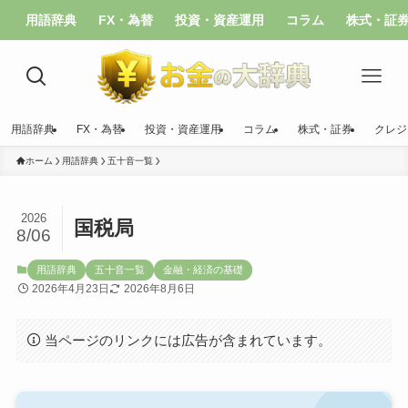
用語辞典
FX・為替
投資・資産運用
コラム
株式・証
用語辞典
FX・為替
投資・資産運用
コラム
株式・証券
クレジ
ホーム
用語辞典
五十音一覧
2026
国税局
8/06
用語辞典
五十音一覧
金融・経済の基礎
2026年4月23日
2026年8月6日
当ページのリンクには広告が含まれています。