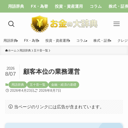
用語辞典
FX・為替
投資・資産運用
コラム
株式・証
用語辞典
FX・為替
投資・資産運用
コラム
株式・証券
クレジ
ホーム
用語辞典
五十音一覧
2026
顧客本位の業務運営
8/07
用語辞典
五十音一覧
金融・経済の基礎
2026年4月23日
2026年8月7日
当ページのリンクには広告が含まれています。