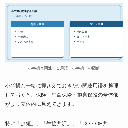
小半損と関連する用語
『小半損』の比較
対比・発展
類似・関連
少短
県民共済
生協共済
コープ共済
CO・OP共済
全労済
小半損と関連する用語（小半損）の図解
小半損と一緒に押さえておきたい関連用語を整理
しておくと、保険・生命保険・損害保険の全体像
がより立体的に見えてきます。
特に「少短」、「生協共済」、「CO・OP共