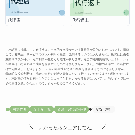
代理店
代行返上
※本記事に掲載している情報は、中立的な立場からの情報提供を目的としたものです。掲載
している商品・サービスの購入や利用を推奨・強制するものではありません。投資には価格
変動リスクが伴い、元本割れが生じる可能性があります。過去の運用実績やシュミレーショ
ン結果は、将来の運用成果を保証するものではありません。また、情報の正確性・最新性に
は十分配慮しておりますが、 内容の完全性や将来の結果を保証するものではありません。
最終的な投資判断は、読者ご自身の判断と責任において行っていただくようお願いいたしま
す。本記事の情報を利用したことによって生じたいかなる損害についても、当サイトでは一
切の責任を負いかねますので、あらかじめご了承ください。
用語辞典
五十音一覧
金融・経済の基礎
かな_さ行
よかったらシェアしてね！