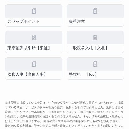
📄
📄
スワップポイント
厳重注意
📄
📄
東京証券取引所【東証】
一般競争入札【入札】
📄
📄
次官人事【官僚人事】
手数料 【fee】
※本記事に掲載している情報は、中立的な立場からの情報提供を目的としたものです。掲載
している商品・サービスの購入や利用を推奨・強制するものではありません。投資には価格
変動リスクが伴い、元本割れが生じる可能性があります。過去の運用実績やシュミレーショ
ン結果は、将来の運用成果を保証するものではありません。また、情報の正確性・最新性に
は十分配慮しておりますが、 内容の完全性や将来の結果を保証するものではありません。
最終的な投資判断は、読者ご自身の判断と責任において行っていただくようお願いいたしま