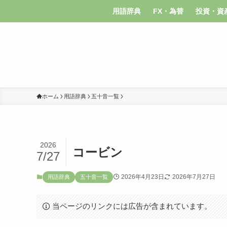
用語辞典
FX・為替
投資・資
ホーム
用語辞典
五十音一覧
2026
コービン
7/27
2026年4月23日
2026年7月27日
用語辞典
五十音一覧
当ページのリンクには広告が含まれています。