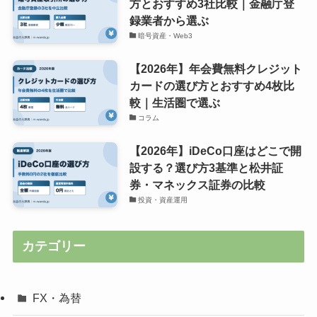
方とおすすめ3社比較｜金融庁登
録業者から選ぶ
暗号資産・Web3
【2026年】年会費無料クレジット
カードの選び方とおすすめ4枚比
較｜生活圏で選ぶ
コラム
【2026年】iDeCo口座はどこで開
設する？選び方3基準と松井証
券・マネックス証券の比較
投資・資産運用
カテゴリー
FX・為替