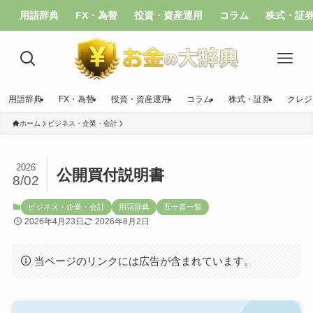
用語辞典
FX・為替
投資・資産運用
コラム
株式・証
用語辞典
FX・為替
投資・資産運用
コラム
株式・証券
クレジ
ホーム
ビジネス・企業・会計
2026
公開買付説明書
8/02
ビジネス・企業・会計
用語辞典
五十音一覧
2026年4月23日
2026年8月2日
当ページのリンクには広告が含まれています。