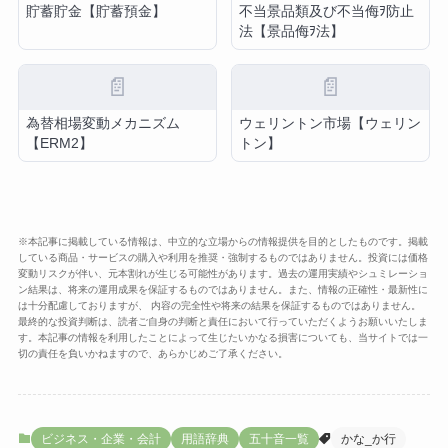
貯蓄貯金【貯蓄預金】
不当景品類及び不当侮ｦ防止
法【景品侮ｦ法】
📄
📄
為替相場変動メカニズム
ウェリントン市場【ウェリン
【ERM2】
トン】
※本記事に掲載している情報は、中立的な立場からの情報提供を目的としたものです。掲載
している商品・サービスの購入や利用を推奨・強制するものではありません。投資には価格
変動リスクが伴い、元本割れが生じる可能性があります。過去の運用実績やシュミレーショ
ン結果は、将来の運用成果を保証するものではありません。また、情報の正確性・最新性に
は十分配慮しておりますが、 内容の完全性や将来の結果を保証するものではありません。
最終的な投資判断は、読者ご自身の判断と責任において行っていただくようお願いいたしま
す。本記事の情報を利用したことによって生じたいかなる損害についても、当サイトでは一
切の責任を負いかねますので、あらかじめご了承ください。
ビジネス・企業・会計
用語辞典
五十音一覧
かな_か行