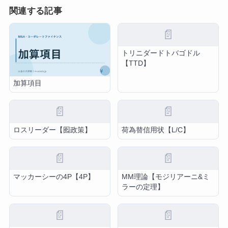
関連する記事
📄
トリニダードトバゴドル
【TTD】
加算項目
📄
📄
ロスリーダー【囮政策】
荷為替信用状【L/C】
📄
📄
マッカーシーの4P【4P】
MM理論【モジリアーニ&ミ
ラーの定理】
📄
📄