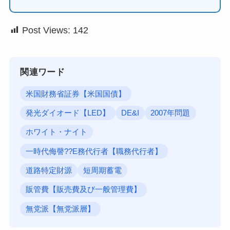
Post Views:
142
関連ワード
米国財務省証券【米国国債】
発光ダイオード【LED】
DE&I
2007年問題
ホワイト・ナイト
一時代侮謦??E務代行者【職務代行者】
道路特定財源
短周期蓄電
販管費【販売費及び一般管理費】
無党派【無党派層】