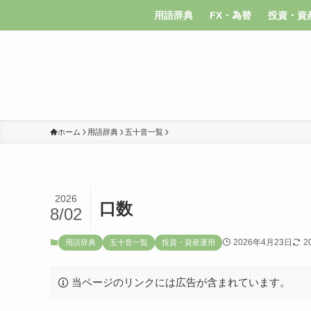
用語辞典
FX・為替
投資・資
ホーム
用語辞典
五十音一覧
2026
口数
8/02
2026年4月23日
2
用語辞典
五十音一覧
投資・資産運用
当ページのリンクには広告が含まれています。