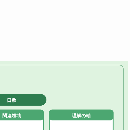
口数
関連領域
理解の軸