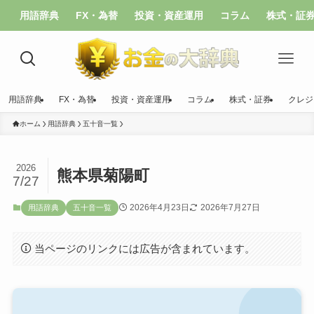
用語辞典
FX・為替
投資・資産運用
コラム
株式・証
用語辞典
FX・為替
投資・資産運用
コラム
株式・証券
クレジ
ホーム
用語辞典
五十音一覧
2026
熊本県菊陽町
7/27
2026年4月23日
2026年7月27日
用語辞典
五十音一覧
当ページのリンクには広告が含まれています。