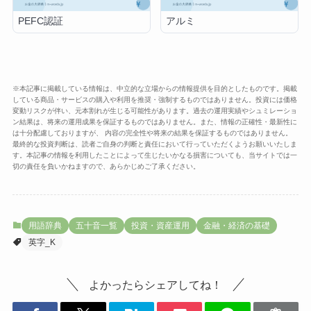
PEFC認証
アルミ
※本記事に掲載している情報は、中立的な立場からの情報提供を目的としたものです。掲載
している商品・サービスの購入や利用を推奨・強制するものではありません。投資には価格
変動リスクが伴い、元本割れが生じる可能性があります。過去の運用実績やシュミレーショ
ン結果は、将来の運用成果を保証するものではありません。また、情報の正確性・最新性に
は十分配慮しておりますが、 内容の完全性や将来の結果を保証するものではありません。
最終的な投資判断は、読者ご自身の判断と責任において行っていただくようお願いいたしま
す。本記事の情報を利用したことによって生じたいかなる損害についても、当サイトでは一
切の責任を負いかねますので、あらかじめご了承ください。
用語辞典
五十音一覧
投資・資産運用
金融・経済の基礎
英字_K
よかったらシェアしてね！