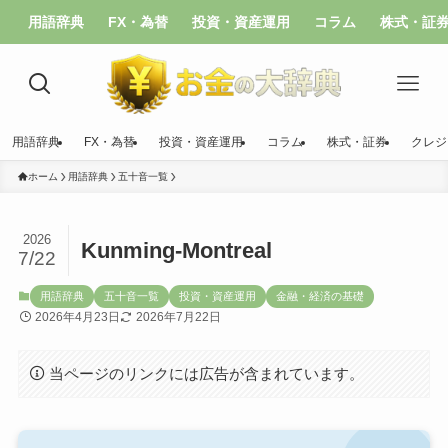
用語辞典
FX・為替
投資・資産運用
コラム
株式・証
用語辞典
FX・為替
投資・資産運用
コラム
株式・証券
クレジ
ホーム
用語辞典
五十音一覧
2026
Kunming-Montreal
7/22
用語辞典
五十音一覧
投資・資産運用
金融・経済の基礎
2026年4月23日
2026年7月22日
当ページのリンクには広告が含まれています。