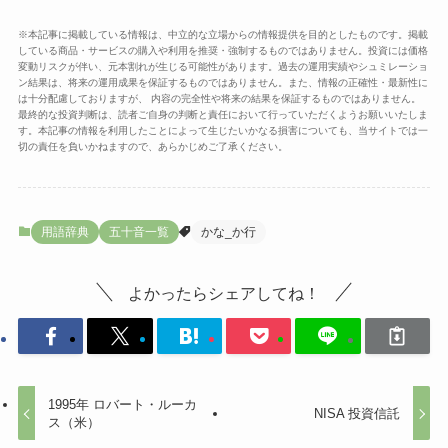
※本記事に掲載している情報は、中立的な立場からの情報提供を目的としたものです。掲載
している商品・サービスの購入や利用を推奨・強制するものではありません。投資には価格
変動リスクが伴い、元本割れが生じる可能性があります。過去の運用実績やシュミレーショ
ン結果は、将来の運用成果を保証するものではありません。また、情報の正確性・最新性に
は十分配慮しておりますが、 内容の完全性や将来の結果を保証するものではありません。
最終的な投資判断は、読者ご自身の判断と責任において行っていただくようお願いいたしま
す。本記事の情報を利用したことによって生じたいかなる損害についても、当サイトでは一
切の責任を負いかねますので、あらかじめご了承ください。
用語辞典
五十音一覧
かな_か行
よかったらシェアしてね！
1995年 ロバート・ルーカ
NISA 投資信託
ス（米）