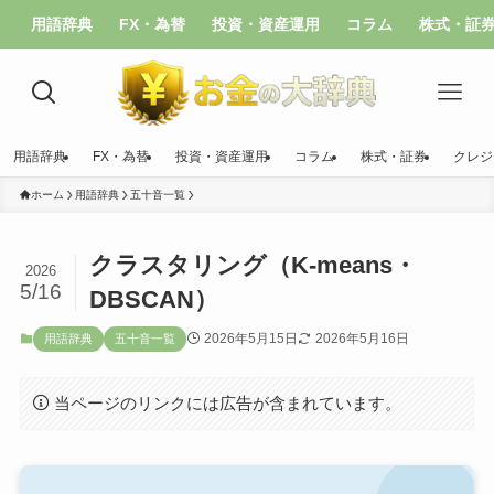
用語辞典
FX・為替
投資・資産運用
コラム
株式・証
用語辞典
FX・為替
投資・資産運用
コラム
株式・証券
クレジ
ホーム
用語辞典
五十音一覧
クラスタリング（K-means・
2026
5/16
DBSCAN）
2026年5月15日
2026年5月16日
用語辞典
五十音一覧
当ページのリンクには広告が含まれています。