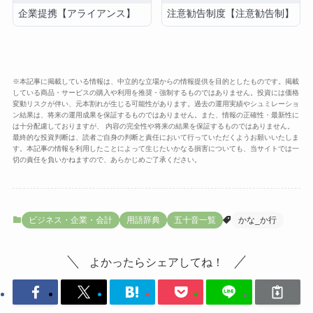
企業提携【アライアンス】
注意勧告制度【注意勧告制】
※本記事に掲載している情報は、中立的な立場からの情報提供を目的としたものです。掲載
している商品・サービスの購入や利用を推奨・強制するものではありません。投資には価格
変動リスクが伴い、元本割れが生じる可能性があります。過去の運用実績やシュミレーショ
ン結果は、将来の運用成果を保証するものではありません。また、情報の正確性・最新性に
は十分配慮しておりますが、 内容の完全性や将来の結果を保証するものではありません。
最終的な投資判断は、読者ご自身の判断と責任において行っていただくようお願いいたしま
す。本記事の情報を利用したことによって生じたいかなる損害についても、当サイトでは一
切の責任を負いかねますので、あらかじめご了承ください。
ビジネス・企業・会計
用語辞典
五十音一覧
かな_か行
よかったらシェアしてね！