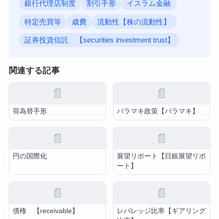
銀行代理店制度
割引手形
イスラム金融
特定売買等
歳費
流動性【株の流動性】
証券投資信託 【securities investment trust】
関連する記事
📄
📄
荷為替手形
バラマキ政策【バラマキ】
📄
📄
円の国際化
展望リポート【日銀展望リポ
ート】
📄
📄
債権 【receivable】
レバレッジ比率【ギアリング