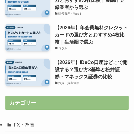
方とおすすめ3社比較｜金融庁登
録業者から選ぶ
暗号資産・Web3
【2026年】年会費無料クレジット
カードの選び方とおすすめ4枚比
較｜生活圏で選ぶ
コラム
【2026年】iDeCo口座はどこで開
設する？選び方3基準と松井証
券・マネックス証券の比較
投資・資産運用
カテゴリー
FX・為替