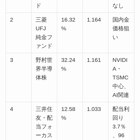
ド
なし
2
三菱
16.32
1.164
国内金
UFJ
%
価格狙
純金フ
い
ァンド
3
野村世
32.24
1.161
NVIDI
界半導
%
A・
体株
TSMC
中心、
AI関連
4
三井住
12.58
1.033
配当利
友・配
%
回り
当フォ
3.7％
ーカス
、96