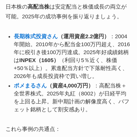
日本株の
高配当株
は安定配当と株価成長の両立が
可能。2025年の成功事例を振り返りましょう。
長期株式投資さん
（運用資産2.2億円）
：2004
年開始。2010年から配当金100万円超え、2016
年に税引き後100万円達成。2025年好成績銘柄
は
INPEX（1605）
（利回り5％近く、株価
+50％以上）。累進配当方針で下落耐性高く、
2026年も成長投資枠で買い増し。
ポメまるさん
（資産4,000万円）
：高配当株＋
全世界株式。2025年丸紅（8002）が日経平均
を上回る上昇。新中期計画の解像度高く、バフ
ェット銘柄として割安感あり。
これら事例の共通点：