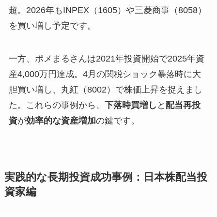
超。2026年もINPEX（1605）や三菱商事（8058）
を買い増し予定です。
一方、ポメまるさんは2021年投資開始で2025年資
産4,000万円達成。4月の関税ショック暴落時に大
胆買い増し、丸紅（8002）で株価上昇を捉えまし
た。これらの事例から、
下落時買増し
と
配当再投
資
が
効率的な資産増加
の鍵です。
実践的な長期投資成功事例：日本株配当投
資家編