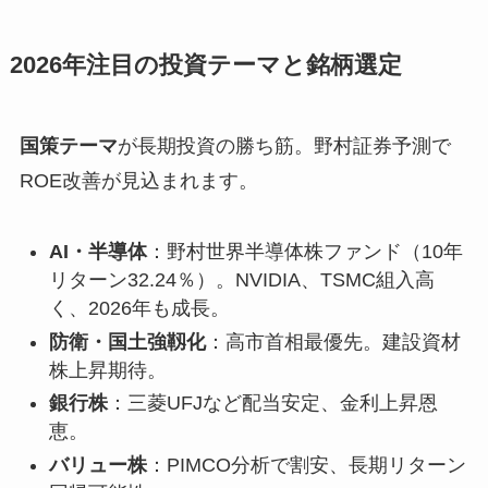
2026年注目の投資テーマと銘柄選定
国策テーマ
が長期投資の勝ち筋。野村証券予測で
ROE改善が見込まれます。
AI・半導体
：野村世界半導体株ファンド（10年
リターン32.24％）。NVIDIA、TSMC組入高
く、2026年も成長。
防衛・国土強靱化
：高市首相最優先。建設資材
株上昇期待。
銀行株
：三菱UFJなど配当安定、金利上昇恩
恵。
バリュー株
：PIMCO分析で割安、長期リターン