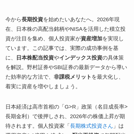
今から
長期投資
を始めたいあなたへ。2026年現
在、日本株の高配当銘柄やNISAを活用した積立投
資が注目を集め、個人投資家が
資産増加
を実現し
ています。この記事では、実際の成功事例を基
に、
日本株配当投資
や
インデックス投資
の具体策
を解説。野村証券やSBI証券の最新データから導い
た効率的な方法で、
非課税メリット
を最大化し、
着実に資産を増やしましょう。
日本経済は高市首相の「G>R」政策（名目成長率>
長期金利）で後押しされ、2026年の株価上昇が期
待されます。個人投資家「
長期株式投資さん
」は