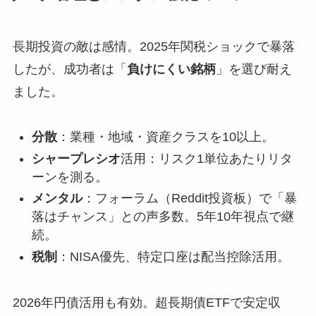
長期投資の敵は感情。2025年関税ショックで暴落
したが、成功者は「
負けにくい銘柄
」を選び耐え
ました。
分散
：業種・地域・資産クラスを10以上。
シャープレシオ
活用：リスク1単位あたりリタ
ーンを測る。
メンタル
：フォーラム（Reddit投資板）で「暴
落はチャンス」との声多数。5年10年視点で継
続。
税制
：NISA優先、特定口座は配当控除活用。
2026年円債活用も有効。超長期債ETFで安定収