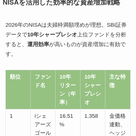
NISAを活用した効率的な資産増加戦略
2026年のNISAは夫婦枠満額埋めが理想。SBI証券
データで
10年シャープレシオ
上位ファンドを分析
すると、
運用効率
が高いものが資産増加に有効で
す。
順位
ファン
10年
10年
主な特
ド名
リター
シャー
徴
ン（年
プレシ
率）
オ
1
iシェ
16.51
1.358
金価格
アーズ
%
連動、
ゴール
ヘッジ