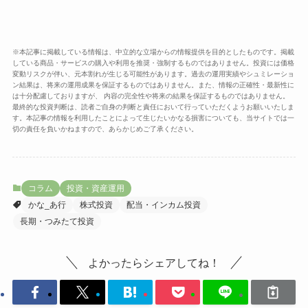
※本記事に掲載している情報は、中立的な立場からの情報提供を目的としたものです。掲載
している商品・サービスの購入や利用を推奨・強制するものではありません。投資には価格
変動リスクが伴い、元本割れが生じる可能性があります。過去の運用実績やシュミレーショ
ン結果は、将来の運用成果を保証するものではありません。また、情報の正確性・最新性に
は十分配慮しておりますが、 内容の完全性や将来の結果を保証するものではありません。
最終的な投資判断は、読者ご自身の判断と責任において行っていただくようお願いいたしま
す。本記事の情報を利用したことによって生じたいかなる損害についても、当サイトでは一
切の責任を負いかねますので、あらかじめご了承ください。
コラム
投資・資産運用
かな_あ行
株式投資
配当・インカム投資
長期・つみたて投資
よかったらシェアしてね！