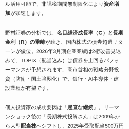
ル活用可能で、非課税期間無制限化により
資産増
加
が加速します。
野村証券の分析では、
名目経済成長率（G）と長期
金利（R）の乖離
が続き、国内株式の債券超過リタ
ーンが優位。2026年3月期企業業績は2桁改善見込
みで、TOPIX（配当込み）は債券を上回るパフォ
ーマンスが予想されます。高市首相の戦略分野投
資（防衛・国土強靱化）で、銀行・AI半導体・建
設業種が有望です。
個人投資家の成功要因は「
愚直な継続
」。リーマ
ンショック後の「長期株式投資さん」は2009年か
ら大型
配当株
へシフトし、2025年受取配当500万円