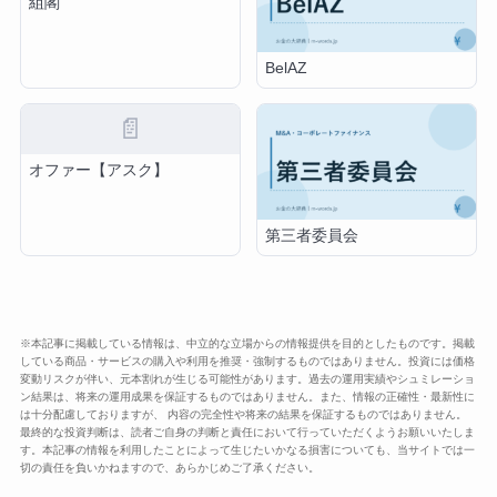
組閣
BelAZ
📄
オファー【アスク】
第三者委員会
※本記事に掲載している情報は、中立的な立場からの情報提供を目的としたものです。掲載
している商品・サービスの購入や利用を推奨・強制するものではありません。投資には価格
変動リスクが伴い、元本割れが生じる可能性があります。過去の運用実績やシュミレーショ
ン結果は、将来の運用成果を保証するものではありません。また、情報の正確性・最新性に
は十分配慮しておりますが、 内容の完全性や将来の結果を保証するものではありません。
最終的な投資判断は、読者ご自身の判断と責任において行っていただくようお願いいたしま
す。本記事の情報を利用したことによって生じたいかなる損害についても、当サイトでは一
切の責任を負いかねますので、あらかじめご了承ください。