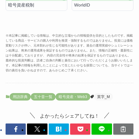
暗号資産税制
WorldID
※本記事に掲載している情報は、中立的な立場からの情報提供を目的としたものです。掲載
している商品・サービスの購入や利用を推奨・強制するものではありません。投資には価格
変動リスクが伴い、元本割れが生じる可能性があります。過去の運用実績やシュミレーショ
ン結果は、将来の運用成果を保証するものではありません。また、情報の正確性・最新性に
は十分配慮しておりますが、 内容の完全性や将来の結果を保証するものではありません。
最終的な投資判断は、読者ご自身の判断と責任において行っていただくようお願いいたしま
す。本記事の情報を利用したことによって生じたいかなる損害についても、当サイトでは一
切の責任を負いかねますので、あらかじめご了承ください。
用語辞典
五十音一覧
暗号資産・Web3
英字_M
よかったらシェアしてね！