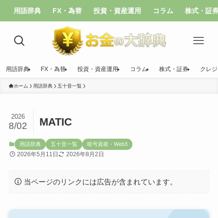
用語辞典
FX・為替
投資・資産運用
コラム
株式・証
用語辞典
FX・為替
投資・資産運用
コラム
株式・証券
クレジ
ホーム
用語辞典
五十音一覧
2026
MATIC
8/02
用語辞典
五十音一覧
暗号資産・Web3
2026年5月11日
2026年8月2日
当ページのリンクには広告が含まれています。