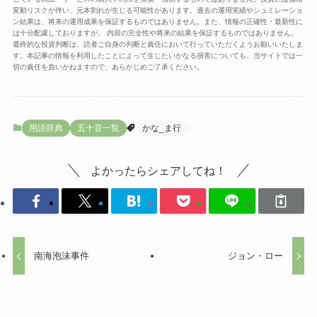
変動リスクが伴い、元本割れが生じる可能性があります。過去の運用実績やシュミレーショ
ン結果は、将来の運用成果を保証するものではありません。また、情報の正確性・最新性に
は十分配慮しておりますが、 内容の完全性や将来の結果を保証するものではありません。
最終的な投資判断は、読者ご自身の判断と責任において行っていただくようお願いいたしま
す。本記事の情報を利用したことによって生じたいかなる損害についても、当サイトでは一
切の責任を負いかねますので、あらかじめご了承ください。
用語辞典
五十音一覧
かな_ま行
よかったらシェアしてね！
南海泡沫事件
ジョン・ロー