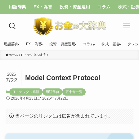
用語辞典
FX・為替
投資・資産運用
コラム
株式・証
用語辞典
FX・為替
投資・資産運用
コラム
株式・証券
クレジ
ホーム
IT・デジタル経済
2026
Model Context Protocol
7/22
IT・デジタル経済
用語辞典
五十音一覧
2026年4月23日
2026年7月22日
当ページのリンクには広告が含まれています。