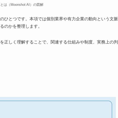
 AIとは（Moonshot AI）の図解
する用語のひとつです。本項では個別業界や有力企業の動向という文脈
られるのかを整理します。
t AIを正しく理解することで、関連する仕組みや制度、実務上の判