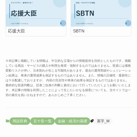
応援大臣
SBTN
※本記事に掲載している情報は、中立的な立場からの情報提供を目的としたものです。掲載
している商品・サービスの購入や利用を推奨・強制するものではありません。投資には価格
変動リスクが伴い、元本割れが生じる可能性があります。過去の運用実績やシュミレーショ
ン結果は、将来の運用成果を保証するものではありません。また、情報の正確性・最新性に
は十分配慮しておりますが、 内容の完全性や将来の結果を保証するものではありません。
最終的な投資判断は、読者ご自身の判断と責任において行っていただくようお願いいたしま
す。本記事の情報を利用したことによって生じたいかなる損害についても、当サイトでは一
切の責任を負いかねますので、あらかじめご了承ください。
用語辞典
五十音一覧
金融・経済の基礎
英字_M