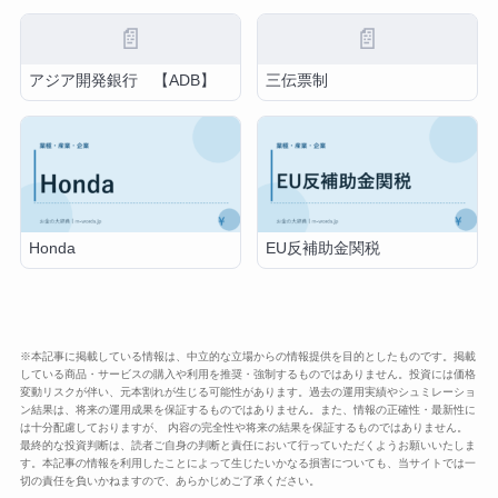
📄
📄
アジア開発銀行 【ADB】
三伝票制
Honda
EU反補助金関税
※本記事に掲載している情報は、中立的な立場からの情報提供を目的としたものです。掲載
している商品・サービスの購入や利用を推奨・強制するものではありません。投資には価格
変動リスクが伴い、元本割れが生じる可能性があります。過去の運用実績やシュミレーショ
ン結果は、将来の運用成果を保証するものではありません。また、情報の正確性・最新性に
は十分配慮しておりますが、 内容の完全性や将来の結果を保証するものではありません。
最終的な投資判断は、読者ご自身の判断と責任において行っていただくようお願いいたしま
す。本記事の情報を利用したことによって生じたいかなる損害についても、当サイトでは一
切の責任を負いかねますので、あらかじめご了承ください。