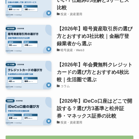
いい？仕組みの理解と3サービス
比較
投資・資産運用
【2026年】暗号資産取引所の選び
方とおすすめ3社比較｜金融庁登
録業者から選ぶ
暗号資産・Web3
【2026年】年会費無料クレジット
カードの選び方とおすすめ4枚比
較｜生活圏で選ぶ
コラム
【2026年】iDeCo口座はどこで開
設する？選び方3基準と松井証
券・マネックス証券の比較
投資・資産運用