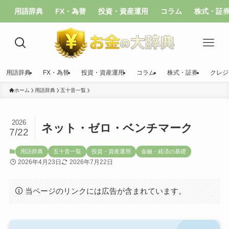
用語辞典
FX・為替
投資・資産運用
コラム
株式・証
用語辞典
FX・為替
投資・資産運用
コラム
株式・証券
クレジ
ホーム
用語辞典
五十音一覧
2026
ネット・ゼロ・ベンチマーク
7/22
用語辞典
五十音一覧
投資・資産運用
金融・経済の基礎
2026年4月23日
2026年7月22日
当ページのリンクには広告が含まれています。