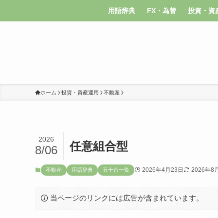
用語辞典
FX・為替
投資・資
ホーム
投資・資産運用
不動産
2026
任意組合型
8/06
2026年4月23日
2026年8
不動産
用語辞典
五十音一覧
当ページのリンクには広告が含まれています。