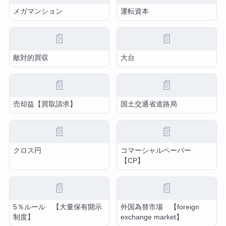
メガマンション
運転資本
📄
📄
敵対的買収
大台
📄
📄
売却益【買取請求】
国土交通省道路局
📄
📄
クロス円
コマーシャルペーパー
【CP】
📄
📄
5％ルール 【大量保有開示
外国為替市場 【foreign
制度】
exchange market】