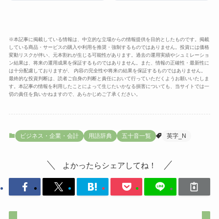
※本記事に掲載している情報は、中立的な立場からの情報提供を目的としたものです。掲載
している商品・サービスの購入や利用を推奨・強制するものではありません。投資には価格
変動リスクが伴い、元本割れが生じる可能性があります。過去の運用実績やシュミレーショ
ン結果は、将来の運用成果を保証するものではありません。また、情報の正確性・最新性に
は十分配慮しておりますが、 内容の完全性や将来の結果を保証するものではありません。
最終的な投資判断は、読者ご自身の判断と責任において行っていただくようお願いいたしま
す。本記事の情報を利用したことによって生じたいかなる損害についても、当サイトでは一
切の責任を負いかねますので、あらかじめご了承ください。
ビジネス・企業・会計
用語辞典
五十音一覧
英字_N
よかったらシェアしてね！