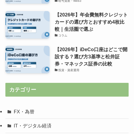
暗号資産・Web3
【2026年】年会費無料クレジット
カードの選び方とおすすめ4枚比
較｜生活圏で選ぶ
コラム
【2026年】iDeCo口座はどこで開
設する？選び方3基準と松井証
券・マネックス証券の比較
投資・資産運用
カテゴリー
FX・為替
IT・デジタル経済