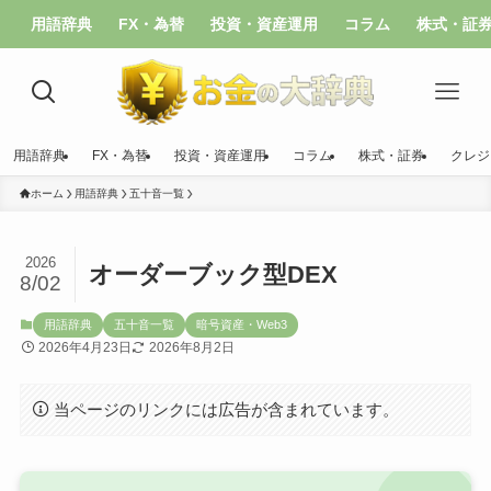
用語辞典
FX・為替
投資・資産運用
コラム
株式・証
用語辞典
FX・為替
投資・資産運用
コラム
株式・証券
クレジ
ホーム
用語辞典
五十音一覧
2026
オーダーブック型DEX
8/02
用語辞典
五十音一覧
暗号資産・Web3
2026年4月23日
2026年8月2日
当ページのリンクには広告が含まれています。