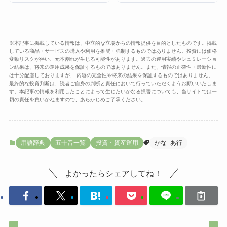
※本記事に掲載している情報は、中立的な立場からの情報提供を目的としたものです。掲載
している商品・サービスの購入や利用を推奨・強制するものではありません。投資には価格
変動リスクが伴い、元本割れが生じる可能性があります。過去の運用実績やシュミレーショ
ン結果は、将来の運用成果を保証するものではありません。また、情報の正確性・最新性に
は十分配慮しておりますが、 内容の完全性や将来の結果を保証するものではありません。
最終的な投資判断は、読者ご自身の判断と責任において行っていただくようお願いいたしま
す。本記事の情報を利用したことによって生じたいかなる損害についても、当サイトでは一
切の責任を負いかねますので、あらかじめご了承ください。
用語辞典
五十音一覧
投資・資産運用
かな_あ行
よかったらシェアしてね！