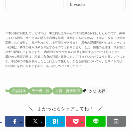
E-waste
※本記事に掲載している情報は、中立的な立場からの情報提供を目的としたものです。掲載
している商品・サービスの購入や利用を推奨・強制するものではありません。投資には価格
変動リスクが伴い、元本割れが生じる可能性があります。過去の運用実績やシュミレーショ
ン結果は、将来の運用成果を保証するものではありません。また、情報の正確性・最新性に
は十分配慮しておりますが、 内容の完全性や将来の結果を保証するものではありません。
最終的な投資判断は、読者ご自身の判断と責任において行っていただくようお願いいたしま
す。本記事の情報を利用したことによって生じたいかなる損害についても、当サイトでは一
切の責任を負いかねますので、あらかじめご了承ください。
用語辞典
五十音一覧
投資・資産運用
かな_あ行
よかったらシェアしてね！