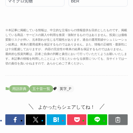
マイクロ先物
BER
※本記事に掲載している情報は、中立的な立場からの情報提供を目的としたものです。掲載
している商品・サービスの購入や利用を推奨・強制するものではありません。投資には価格
変動リスクが伴い、元本割れが生じる可能性があります。過去の運用実績やシュミレーショ
ン結果は、将来の運用成果を保証するものではありません。また、情報の正確性・最新性に
は十分配慮しておりますが、 内容の完全性や将来の結果を保証するものではありません。
最終的な投資判断は、読者ご自身の判断と責任において行っていただくようお願いいたしま
す。本記事の情報を利用したことによって生じたいかなる損害についても、当サイトでは一
切の責任を負いかねますので、あらかじめご了承ください。
用語辞典
五十音一覧
英字_P
よかったらシェアしてね！