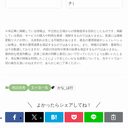
チ）
※本記事に掲載している情報は、中立的な立場からの情報提供を目的としたものです。掲載
している商品・サービスの購入や利用を推奨・強制するものではありません。投資には価格
変動リスクが伴い、元本割れが生じる可能性があります。過去の運用実績やシュミレーショ
ン結果は、将来の運用成果を保証するものではありません。また、情報の正確性・最新性に
は十分配慮しておりますが、 内容の完全性や将来の結果を保証するものではありません。
最終的な投資判断は、読者ご自身の判断と責任において行っていただくようお願いいたしま
す。本記事の情報を利用したことによって生じたいかなる損害についても、当サイトでは一
切の責任を負いかねますので、あらかじめご了承ください。
用語辞典
五十音一覧
かな_は行
よかったらシェアしてね！