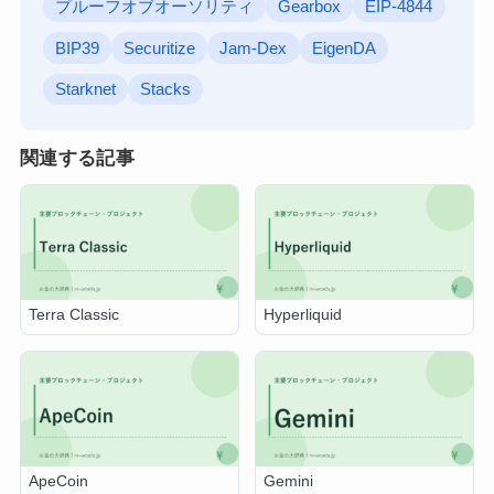
プルーフオブオーソリティ
Gearbox
EIP-4844
BIP39
Securitize
Jam-Dex
EigenDA
Starknet
Stacks
関連する記事
Terra Classic
Hyperliquid
ApeCoin
Gemini