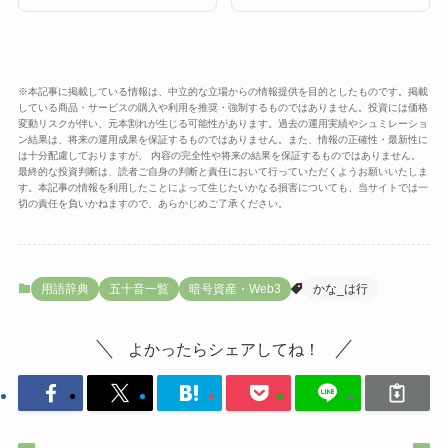
※本記事に掲載している情報は、中立的な立場からの情報提供を目的としたものです。掲載
している商品・サービスの購入や利用を推奨・強制するものではありません。投資には価格
変動リスクが伴い、元本割れが生じる可能性があります。過去の運用実績やシュミレーショ
ン結果は、将来の運用成果を保証するものではありません。また、情報の正確性・最新性に
は十分配慮しておりますが、 内容の完全性や将来の結果を保証するものではありません。
最終的な投資判断は、読者ご自身の判断と責任において行っていただくようお願いいたしま
す。本記事の情報を利用したことによって生じたいかなる損害についても、当サイトでは一
切の責任を負いかねますので、あらかじめご了承ください。
用語辞典
五十音一覧
暗号資産・Web3
かな_は行
よかったらシェアしてね！