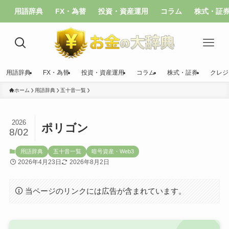
用語辞典
FX・為替
投資・資産運用
コラム
株式・証
用語辞典
FX・為替
投資・資産運用
コラム
株式・証券
クレジ
ホーム
用語辞典
五十音一覧
2026
ポリゴン
8/02
用語辞典
五十音一覧
暗号資産・Web3
2026年4月23日
2026年8月2日
当ページのリンクには広告が含まれています。