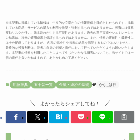
※本記事に掲載している情報は、中立的な立場からの情報提供を目的としたものです。掲載
している商品・サービスの購入や利用を推奨・強制するものではありません。投資には価格
変動リスクが伴い、元本割れが生じる可能性があります。過去の運用実績やシュミレーショ
ン結果は、将来の運用成果を保証するものではありません。また、情報の正確性・最新性に
は十分配慮しておりますが、 内容の完全性や将来の結果を保証するものではありません。
最終的な投資判断は、読者ご自身の判断と責任において行っていただくようお願いいたしま
す。本記事の情報を利用したことによって生じたいかなる損害についても、当サイトでは一
切の責任を負いかねますので、あらかじめご了承ください。
用語辞典
五十音一覧
金融・経済の基礎
かな_は行
よかったらシェアしてね！