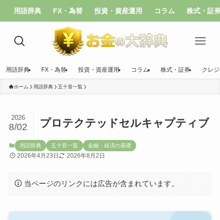
用語辞典
FX・為替
投資・資産運用
コラム
株式・証
用語辞典
FX・為替
投資・資産運用
コラム
株式・証券
クレジ
ホーム
用語辞典
五十音一覧
2026
プロテクテッドセルキャプティブ
8/02
用語辞典
五十音一覧
金融・経済の基礎
2026年4月23日
2026年8月2日
当ページのリンクには広告が含まれています。