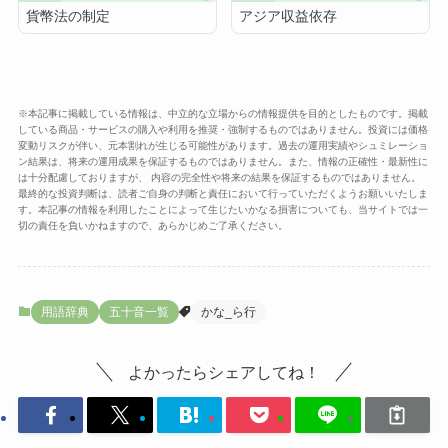
貨幣法の制定
アジア収益依存
※本記事に掲載している情報は、中立的な立場からの情報提供を目的としたものです。掲載
している商品・サービスの購入や利用を推奨・強制するものではありません。投資には価格
変動リスクが伴い、元本割れが生じる可能性があります。過去の運用実績やシュミレーショ
ン結果は、将来の運用成果を保証するものではありません。また、情報の正確性・最新性に
は十分配慮しておりますが、 内容の完全性や将来の結果を保証するものではありません。
最終的な投資判断は、読者ご自身の判断と責任において行っていただくようお願いいたしま
す。本記事の情報を利用したことによって生じたいかなる損害についても、当サイトでは一
切の責任を負いかねますので、あらかじめご了承ください。
用語辞典
五十音一覧
かな_ら行
よかったらシェアしてね！