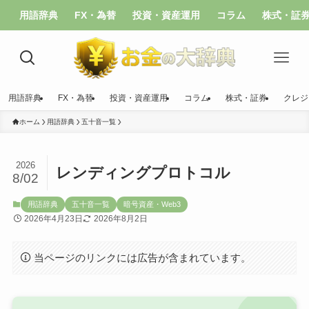
用語辞典
FX・為替
投資・資産運用
コラム
株式・証
用語辞典
FX・為替
投資・資産運用
コラム
株式・証券
クレジ
ホーム
用語辞典
五十音一覧
2026
レンディングプロトコル
8/02
用語辞典
五十音一覧
暗号資産・Web3
2026年4月23日
2026年8月2日
当ページのリンクには広告が含まれています。