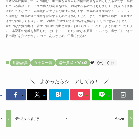
※本記事に掲載している情報は、中立的な立場からの情報提供を目的としたものです。掲載
している商品・サービスの購入や利用を推奨・強制するものではありません。投資には価格
変動リスクが伴い、元本割れが生じる可能性があります。過去の運用実績やシュミレーショ
ン結果は、将来の運用成果を保証するものではありません。また、情報の正確性・最新性に
は十分配慮しておりますが、 内容の完全性や将来の結果を保証するものではありません。
最終的な投資判断は、読者ご自身の判断と責任において行っていただくようお願いいたしま
す。本記事の情報を利用したことによって生じたいかなる損害についても、当サイトでは一
切の責任を負いかねますので、あらかじめご了承ください。
用語辞典
五十音一覧
暗号資産・Web3
かな_ら行
よかったらシェアしてね！
デジタル銀行
Aave