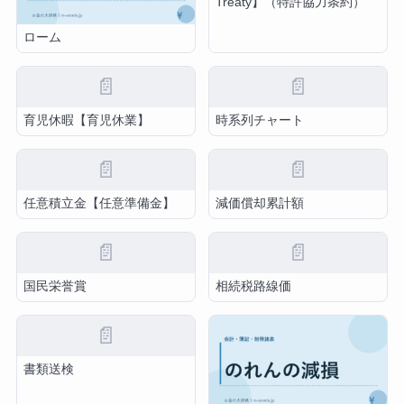
Treaty】（特許協力条約）
ローム
📄
📄
育児休暇【育児休業】
時系列チャート
📄
📄
任意積立金【任意準備金】
減価償却累計額
📄
📄
国民栄誉賞
相続税路線価
📄
書類送検