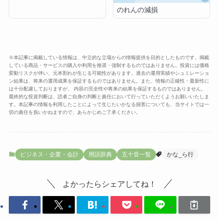
のれんの減損
※本記事に掲載している情報は、中立的な立場からの情報提供を目的としたものです。掲載
している商品・サービスの購入や利用を推奨・強制するものではありません。投資には価格
変動リスクが伴い、元本割れが生じる可能性があります。過去の運用実績やシュミレーショ
ン結果は、将来の運用成果を保証するものではありません。また、情報の正確性・最新性に
は十分配慮しておりますが、 内容の完全性や将来の結果を保証するものではありません。
最終的な投資判断は、読者ご自身の判断と責任において行っていただくようお願いいたしま
す。本記事の情報を利用したことによって生じたいかなる損害についても、当サイトでは一
切の責任を負いかねますので、あらかじめご了承ください。
ビジネス・企業・会計
用語辞典
五十音一覧
かな_ら行
よかったらシェアしてね！