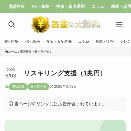
用語辞典
FX・為替
投資・資産運用
コラム
株式・証
用語辞典
FX・為替
投資・資産運用
コラム
株式・証券
クレジ
ホーム
用語辞典
五十音一覧
2026
リスキリング支援（1兆円）
6/03
2026年6月3日
用語辞典
五十音一覧
当ページのリンクには広告が含まれています。