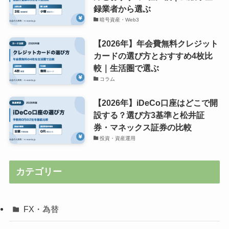
録業者から選ぶ
暗号資産・Web3
【2026年】年会費無料クレジット
カードの選び方とおすすめ4枚比
較｜生活圏で選ぶ
コラム
【2026年】iDeCo口座はどこで開
設する？選び方3基準と松井証
券・マネックス証券の比較
投資・資産運用
カテゴリー
FX・為替