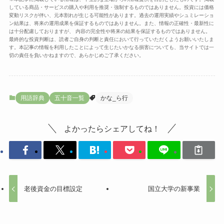
している商品・サービスの購入や利用を推奨・強制するものではありません。投資には価格
変動リスクが伴い、元本割れが生じる可能性があります。過去の運用実績やシュミレーショ
ン結果は、将来の運用成果を保証するものではありません。また、情報の正確性・最新性に
は十分配慮しておりますが、 内容の完全性や将来の結果を保証するものではありません。
最終的な投資判断は、読者ご自身の判断と責任において行っていただくようお願いいたしま
す。本記事の情報を利用したことによって生じたいかなる損害についても、当サイトでは一
切の責任を負いかねますので、あらかじめご了承ください。
用語辞典
五十音一覧
かな_ら行
よかったらシェアしてね！
老後資金の目標設定
国立大学の新事業