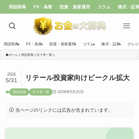
用語辞典
FX・為替
投資・資産運用
コラム
株式・証
用語辞典
FX・為替
投資・資産運用
コラム
株式・証券
クレジ
ホーム
用語辞典
五十音一覧
2026
リテール投資家向けビークル拡大
5/31
2026年5月31日
用語辞典
五十音一覧
当ページのリンクには広告が含まれています。