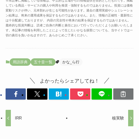
※本記事に掲載している情報は、中立的な立場からの情報提供を目的としたものです。掲載
している商品・サービスの購入や利用を推奨・強制するものではありません。投資には価格
変動リスクが伴い、元本割れが生じる可能性があります。過去の運用実績やシュミレーショ
ン結果は、将来の運用成果を保証するものではありません。また、情報の正確性・最新性に
は十分配慮しておりますが、 内容の完全性や将来の結果を保証するものではありません。
最終的な投資判断は、読者ご自身の判断と責任において行っていただくようお願いいたしま
す。本記事の情報を利用したことによって生じたいかなる損害についても、当サイトでは一
切の責任を負いかねますので、あらかじめご了承ください。
用語辞典
五十音一覧
かな_ら行
よかったらシェアしてね！
IRR
核実験