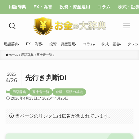
用語辞典
FX・為替
投資・資産運用
コラム
株式・証
用語辞典
FX・為替
投資・資産運用
コラム
株式・証券
クレジ
ホーム
用語辞典
五十音一覧
2026
先行き判断DI
4/26
用語辞典
五十音一覧
金融・経済の基礎
2026年4月23日
2026年4月26日
当ページのリンクには広告が含まれています。