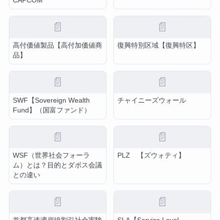
CAPCOM
📄
📄
高付価値製品【高付加価値商
復興特別区域【復興特区】
品】
📄
📄
SWF【Sovereign Wealth
チャイニーズウォール
Fund】（国富ファンド）
📄
📄
WSF（世界社会フォーラ
PLZ 【ズウォティ】
ム）とは？目的とダボス会議
との違い
📄
📄