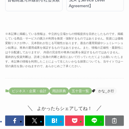
首都高速湾岸線割引社会実験
SLA【Service Level
Agreement】
※本記事に掲載している情報は、中立的な立場からの情報提供を目的としたものです。掲載
している商品・サービスの購入や利用を推奨・強制するものではありません。投資には価格
変動リスクが伴い、元本割れが生じる可能性があります。過去の運用実績やシュミレーショ
ン結果は、将来の運用成果を保証するものではありません。また、情報の正確性・最新性に
は十分配慮しておりますが、 内容の完全性や将来の結果を保証するものではありません。
最終的な投資判断は、読者ご自身の判断と責任において行っていただくようお願いいたしま
す。本記事の情報を利用したことによって生じたいかなる損害についても、当サイトでは一
切の責任を負いかねますので、あらかじめご了承ください。
ビジネス・企業・会計
用語辞典
五十音一覧
かな_さ行
よかったらシェアしてね！