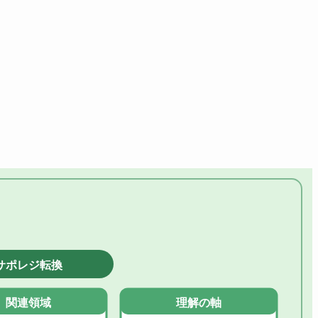
サポレジ転換
関連領域
理解の軸