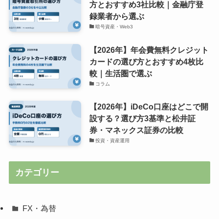
方とおすすめ3社比較｜金融庁登
録業者から選ぶ
暗号資産・Web3
【2026年】年会費無料クレジット
カードの選び方とおすすめ4枚比
較｜生活圏で選ぶ
コラム
【2026年】iDeCo口座はどこで開
設する？選び方3基準と松井証
券・マネックス証券の比較
投資・資産運用
カテゴリー
FX・為替