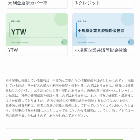
元利金返済カバー率
J-クレジット
YTW
小規模企業共済等掛金控除
※本記事に掲載している情報は、中立的な立場からの情報提供を目的としたものです。掲載
している商品・サービスの購入や利用を推奨・強制するものではありません。投資には価格
変動リスクが伴い、元本割れが生じる可能性があります。過去の運用実績やシュミレーショ
ン結果は、将来の運用成果を保証するものではありません。また、情報の正確性・最新性に
は十分配慮しておりますが、 内容の完全性や将来の結果を保証するものではありません。
最終的な投資判断は、読者ご自身の判断と責任において行っていただくようお願いいたしま
す。本記事の情報を利用したことによって生じたいかなる損害についても、当サイトでは一
切の責任を負いかねますので、あらかじめご了承ください。